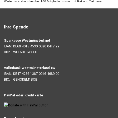
Weiterhin stehen die über 100 Mitglieder immer mit Rat und Tat bereit.
Ihre Spende
Sparkasse Westmünsterland
IBAN: DE69 4015 4530 0020 0417 29
BIC: WELADE3WXXX
Volksbank Westmünsterland eG
IBAN: DE47 4286 1387 0016 4689 00
BIC: GENODEM1BOB
PayPal oder Kreditkarte