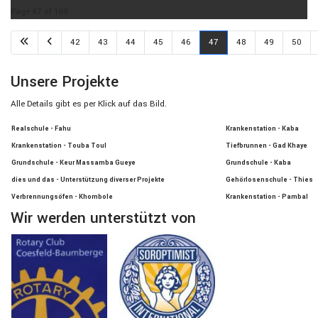
Page 47 of 106
42
43
44
45
46
47
48
49
50
Unsere Projekte
Alle Details gibt es per Klick auf das Bild.
Realschule - Fahu
Krankenstation - Kaba
Krankenstation - Touba Toul
Tiefbrunnen - Gad Khaye
Grundschule - Keur Massamba Gueye
Grundschule - Kaba
dies und das - Unterstützung diverser Projekte
Gehörlosenschule - Thies
Verbrennungsöfen - Khombole
Krankenstation - Pambal
Wir werden unterstützt von