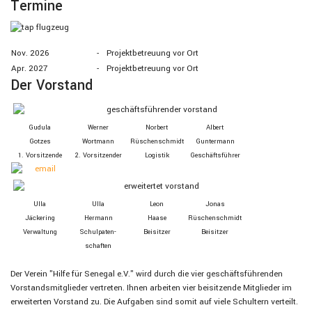
Termine
Nov. 2026
-
Projektbetreuung vor Ort
Apr. 2027
-
Projektbetreuung vor Ort
Der Vorstand
Gudula
Werner
Norbert
Albert
Gotzes
Wortmann
Rüschen­schmidt
Guntermann
1. Vor­sitzende
2. Vor­sitzender
Logistik
Geschäfts­führer
Ulla
Ulla
Leon
Jonas
Jäckering
Hermann
Haase
Rüschenschmidt
Verwaltung
Schul­paten­
Beisitzer
Beisitzer
schaften
Der Verein "Hilfe für Senegal e.V." wird durch die vier geschäftsführenden
Vorstandsmitglieder vertreten. Ihnen arbeiten vier beisitzende Mitglieder im
erweiterten Vorstand zu. Die Aufgaben sind somit auf viele Schultern verteilt.