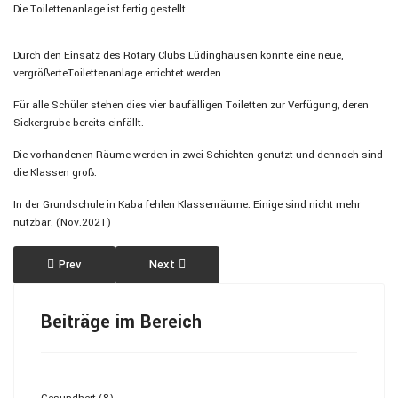
Die Toilettenanlage ist fertig gestellt.
Durch den Einsatz des Rotary Clubs Lüdinghausen konnte eine neue,
vergrößerteToilettenanlage errichtet werden.
Für alle Schüler stehen dies vier baufälligen Toiletten zur Verfügung, deren
Sickergrube bereits einfällt.
Die vorhandenen Räume werden in zwei Schichten genutzt und dennoch sind
die Klassen groß.
In der Grundschule in Kaba fehlen Klassenräume. Einige sind nicht mehr
nutzbar. (Nov.2021)
Previous article: Grundschule - Keur Massamba Gueye, Thies
Next article: Grundschule, Diassap
Prev
Next
Beiträge im Bereich