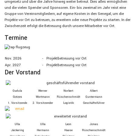
umgesetz und über die Jahre hinweg weiter betreut. Dies alles ermöglichen
und die vielen Spender und Sponsoren. Ein- bis zweimal im Jahr reist eine
Gruppe von Vereinsmitgliedern, auf eigene Kosten in den Senegal, um die
Projekte vor Ort zu betreuen, zu erweitern oder neue Projekte zu starten. In der
Zwischenzeit erfolgt die Betreuung durch unsere Mitarbeiter vor Ort.
Termine
Nov. 2026
-
Projektbetreuung vor Ort
Apr. 2027
-
Projektbetreuung vor Ort
Der Vorstand
Gudula
Werner
Norbert
Albert
Gotzes
Wortmann
Rüschen­schmidt
Guntermann
1. Vor­sitzende
2. Vor­sitzender
Logistik
Geschäfts­führer
Ulla
Ulla
Leon
Jonas
Jäckering
Hermann
Haase
Rüschenschmidt