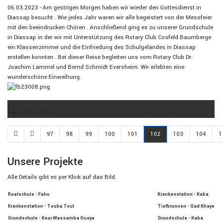
06.03.2023 - Am gestrigen Morgen haben wir wieder den Gottesdienst in
Diassap besucht . Wie jedes Jahr waren wir alle begeistert von der Messfeier
mit den beeindrucken Chören . Anschließend ging es zu unserer Grundschule
in Diassap in der wir mit Unterstützung des Rotary Club Cosfeld Baumberge
ein Klassenzimmer und die Einfriedung des Schulgeländes in Diassap
erstellen konnten . Bei dieser Reise begleiten uns vom Rotary Club Dr.
Joachim Lammel und Bernd Schmidt Eversheim. Wir erlebten
eine
wunderschöne Einweihung.
Page 102 of 106
97
98
99
100
101
102
103
104
1
Unsere Projekte
Alle Details gibt es per Klick auf das Bild.
Realschule - Fahu
Krankenstation - Kaba
Krankenstation - Touba Toul
Tiefbrunnen - Gad Khaye
Grundschule - Keur Massamba Gueye
Grundschule - Kaba