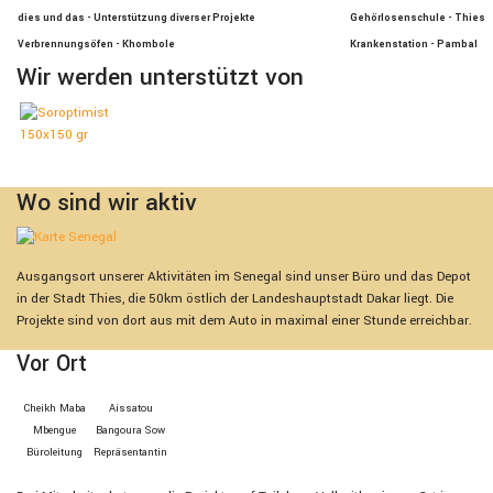
dies und das - Unterstützung diverser Projekte
Gehörlosenschule - Thies
Verbrennungsöfen - Khombole
Krankenstation - Pambal
Wir werden unterstützt von
Wo sind wir aktiv
Ausgangsort unserer Aktivitäten im Senegal sind unser Büro und das Depot
in der Stadt Thies, die 50km östlich der Landeshauptstadt Dakar liegt. Die
Projekte sind von dort aus mit dem Auto in maximal einer Stunde erreichbar.
Vor Ort
Cheikh Maba
Aissatou
Mbengue
Bangoura Sow
Bürolei­tung
Repräsen­tan­tin