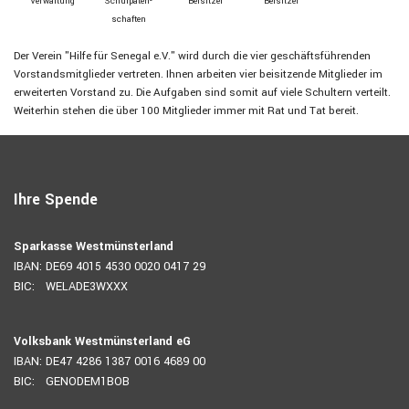
Verwaltung
Schul­paten­
Beisitzer
Beisitzer
schaften
Der Verein "Hilfe für Senegal e.V." wird durch die vier geschäftsführenden
Vorstandsmitglieder vertreten. Ihnen arbeiten vier beisitzende Mitglieder im
erweiterten Vorstand zu. Die Aufgaben sind somit auf viele Schultern verteilt.
Weiterhin stehen die über 100 Mitglieder immer mit Rat und Tat bereit.
Ihre Spende
Sparkasse Westmünsterland
IBAN: DE69 4015 4530 0020 0417 29
BIC: WELADE3WXXX
Volksbank Westmünsterland eG
IBAN: DE47 4286 1387 0016 4689 00
BIC: GENODEM1BOB