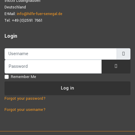
59335 Lüdinghausen
Deutschland
E-Mail:
info@hilfe-fuer-senegal.de
Tel: +49 (0)2591 7661
Login
Username
Password
Show Pa
Remember Me
Log in
Forgot your password?
Forgot your username?