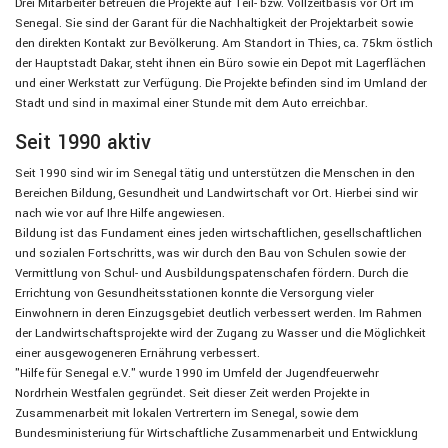
Drei Mitarbeiter betreuen die Projekte auf Teil- bzw. Vollzeitbasis vor Ort im
Senegal. Sie sind der Garant für die Nachhaltigkeit der Projektarbeit sowie
den direkten Kontakt zur Bevölkerung. Am Standort in Thies, ca. 75km östlich
der Hauptstadt Dakar, steht ihnen ein Büro sowie ein Depot mit Lagerflächen
und einer Werkstatt zur Verfügung. Die Projekte befinden sind im Umland der
Stadt und sind in maximal einer Stunde mit dem Auto erreichbar.
Seit 1990 aktiv
Seit 1990 sind wir im Senegal tätig und unterstützen die Menschen in den
Bereichen Bildung, Gesundheit und Landwirtschaft vor Ort. Hierbei sind wir
nach wie vor auf Ihre Hilfe angewiesen.
Bildung ist das Fundament eines jeden wirtschaftlichen, gesellschaftlichen
und sozialen Fortschritts, was wir durch den Bau von Schulen sowie der
Vermittlung von Schul- und Ausbildungspatenschafen fördern. Durch die
Errichtung von Gesundheitsstationen konnte die Versorgung vieler
Einwohnern in deren Einzugsgebiet deutlich verbessert werden. Im Rahmen
der Landwirtschaftsprojekte wird der Zugang zu Wasser und die Möglichkeit
einer ausgewogeneren Ernährung verbessert.
"Hilfe für Senegal e.V." wurde 1990 im Umfeld der Jugendfeuerwehr
Nordrhein Westfalen gegründet. Seit dieser Zeit werden Projekte in
Zusammenarbeit mit lokalen Vertrertern im Senegal, sowie dem
Bundesministeriung für Wirtschaftliche Zusammenarbeit und Entwicklung