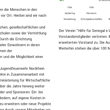
Ulla
Ulla
zen die Menschen in den
Jäckering
Hermann
or Ort. Hierbei sind wir nach
Verwaltung
Schul­paten­schaften
B
chen, gesellschaftlichen und
Der Verein "Hilfe für Senegal e.
Schulen sowie der Vermittlung
Vorstandsmitglieder vertreten. I
Durch die Errichtung
erweiterten Vorstand zu. Die Auf
eler Einwohnern in deren
Weiterhin stehen die über 100 M
hmen der
r und die Möglichkeit einer
r Jugendfeuerwehr Nordrhein
jekte in Zusammenarbeit mit
inisteriung für Wirtschaftliche
er die Jahre hinweg weiter
der und Sponsoren. Ein- bis
iedern, auf eigene Kosten in
 zu erweitern oder neue Projekte
ung durch unsere Mitarbeiter vor