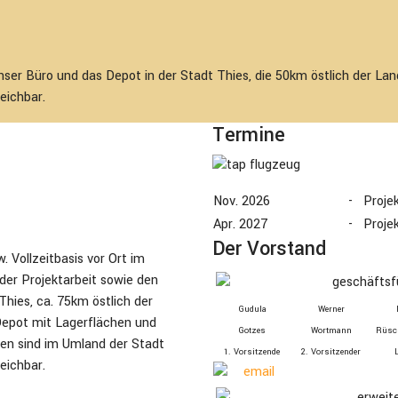
ser Büro und das Depot in der Stadt Thies, die 50km östlich der Lan
eichbar.
Termine
Nov. 2026
-
Proje
Apr. 2027
-
Proje
Der Vorstand
. Vollzeitbasis vor Ort im
 der Projektarbeit sowie den
hies, ca. 75km östlich der
Gudula
Werner
 Depot mit Lagerflächen und
Gotzes
Wortmann
Rüsc
den sind im Umland der Stadt
1. Vor­sitzende
2. Vor­sitzender
eichbar.