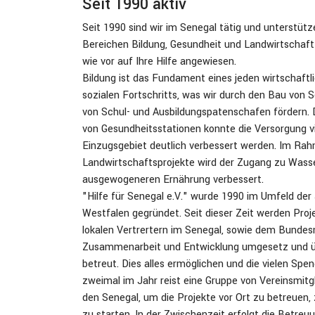
Seit 1990 aktiv
Seit 1990 sind wir im Senegal tätig und unterstüt
Bereichen Bildung, Gesundheit und Landwirtschaft v
wie vor auf Ihre Hilfe angewiesen.
Bildung ist das Fundament eines jeden wirtschaftli
sozialen Fortschritts, was wir durch den Bau von 
von Schul- und Ausbildungspatenschafen fördern. 
von Gesundheitsstationen konnte die Versorgung vi
Einzugsgebiet deutlich verbessert werden. Im Ra
Landwirtschaftsprojekte wird der Zugang zu Wasse
ausgewogeneren Ernährung verbessert.
"Hilfe für Senegal e.V." wurde 1990 im Umfeld de
Westfalen gegründet. Seit dieser Zeit werden Pro
lokalen Vertrertern im Senegal, sowie dem Bundesm
Zusammenarbeit und Entwicklung umgesetz und üb
betreut. Dies alles ermöglichen und die vielen Spen
zweimal im Jahr reist eine Gruppe von Vereinsmitgl
den Senegal, um die Projekte vor Ort zu betreuen,
zu starten. In der Zwischenzeit erfolgt die Betreu