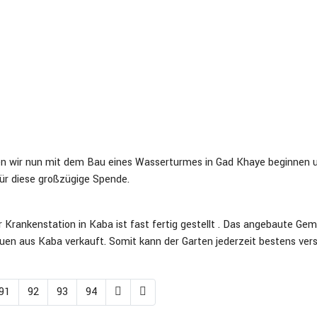
nen wir nun mit dem Bau eines Wasserturmes in Gad Khaye beginnen 
ür diese großzügige Spende.
r Krankenstation in Kaba ist fast fertig gestellt . Das angebaute Ge
rauen aus Kaba verkauft. Somit kann der Garten jederzeit bestens ver
91
92
93
94