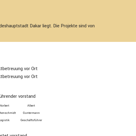
deshauptstadt Dakar liegt. Die Projekte sind von
ktbetreuung vor Ort
ktbetreuung vor Ort
Norbert
Albert
hen­schmidt
Guntermann
Logistik
Geschäfts­führer