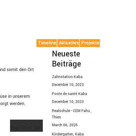
Timeline
Aktuelles
Projekte
Neueste
Beiträge
und somit den Ort
Zahnstation Kaba
December 10, 2023
Poste de santé Kaba
müse in unserem
December 10, 2023
sorgt werden.
Realschule - CEM Fahu ,
Thies
March 06, 2026
Page 90 of 106
Kindergarten, Kaba