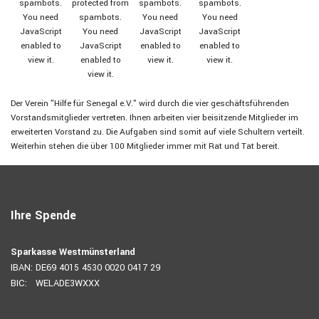
spambots.
protected from
spambots.
spambots.
You need
spambots.
You need
You need
JavaScript
You need
JavaScript
JavaScript
enabled to
JavaScript
enabled to
enabled to
view it.
enabled to
view it.
view it.
view it.
Der Verein "Hilfe für Senegal e.V." wird durch die vier geschäftsführenden
Vorstandsmitglieder vertreten. Ihnen arbeiten vier beisitzende Mitglieder im
erweiterten Vorstand zu. Die Aufgaben sind somit auf viele Schultern verteilt.
Weiterhin stehen die über 100 Mitglieder immer mit Rat und Tat bereit.
Ihre Spende
Sparkasse Westmünsterland
IBAN: DE69 4015 4530 0020 0417 29
BIC: WELADE3WXXX