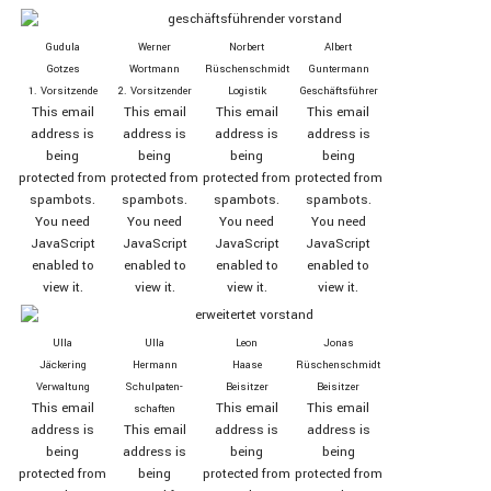
Gudula
Werner
Norbert
Albert
Gotzes
Wortmann
Rüschen­schmidt
Guntermann
1. Vor­sitzende
2. Vor­sitzender
Logistik
Geschäfts­führer
This email
This email
This email
This email
address is
address is
address is
address is
being
being
being
being
protected from
protected from
protected from
protected from
spambots.
spambots.
spambots.
spambots.
You need
You need
You need
You need
JavaScript
JavaScript
JavaScript
JavaScript
enabled to
enabled to
enabled to
enabled to
view it.
view it.
view it.
view it.
Ulla
Ulla
Leon
Jonas
Jäckering
Hermann
Haase
Rüschenschmidt
Verwaltung
Schul­paten­
Beisitzer
Beisitzer
This email
This email
This email
schaften
address is
This email
address is
address is
being
address is
being
being
protected from
being
protected from
protected from