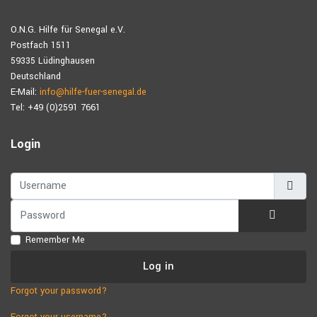
O.N.G. Hilfe für Senegal e.V.
Postfach 1511
59335 Lüdinghausen
Deutschland
E-Mail:
info@hilfe-fuer-senegal.de
Tel: +49 (0)2591 7661
Login
Username
Password
Show Pa
Remember Me
Log in
Forgot your password?