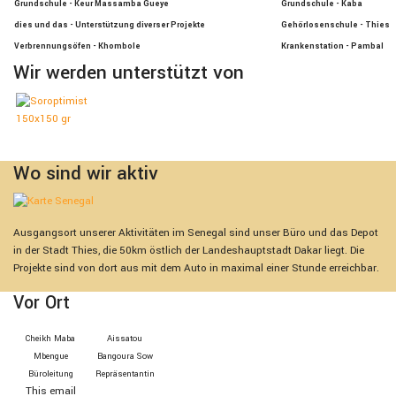
Grundschule - Keur Massamba Gueye
Grundschule - Kaba
dies und das - Unterstützung diverser Projekte
Gehörlosenschule - Thies
Verbrennungsöfen - Khombole
Krankenstation - Pambal
Wir werden unterstützt von
Wo sind wir aktiv
Ausgangsort unserer Aktivitäten im Senegal sind unser Büro und das Depot
in der Stadt Thies, die 50km östlich der Landeshauptstadt Dakar liegt. Die
Projekte sind von dort aus mit dem Auto in maximal einer Stunde erreichbar.
Vor Ort
Cheikh Maba
Aissatou
Mbengue
Bangoura Sow
Bürolei­tung
Repräsen­tan­tin
This email