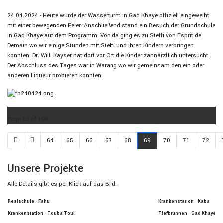
24.04.2024 - Heute wurde der Wasserturm in Gad Khaye offiziell eingeweiht
mit einer bewegenden Feier. Anschließend stand ein Besuch der Grundschule
in Gad Khaye auf dem Programm. Von da ging es zu Steffi von Esprit de
Demain wo wir einige Stunden mit Steffi und ihren Kindern verbringen
konnten. Dr. Willi Kayser hat dort vor Ort die Kinder zahnärztlich untersucht.
Der Abschluss des Tages war in Warang wo wir gemeinsam den ein oder
anderen Liqueur probieren konnten.
Page 69 of 106
64
65
66
67
68
69
70
71
72
Unsere Projekte
Alle Details gibt es per Klick auf das Bild.
Realschule - Fahu
Krankenstation - Kaba
Krankenstation - Touba Toul
Tiefbrunnen - Gad Khaye